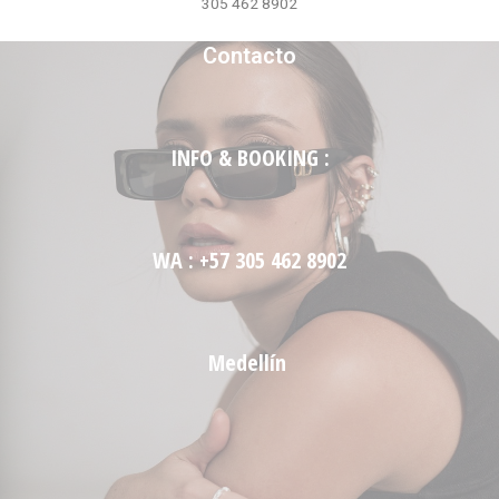
305 462 8902
Contacto
INFO & BOOKING :
WA : +57 305 462 8902
Medellín