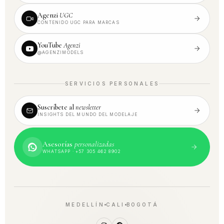
Agenzi
UGC
CONTENIDO UGC PARA MARCAS
YouTube
Agenzi
@AGENZIMODELS
SERVICIOS PERSONALES
Suscríbete al
newsletter
INSIGHTS DEL MUNDO DEL MODELAJE
Asesorías
personalizadas
WHATSAPP · +57 305 462 8902
MEDELLÍN
CALI
BOGOTÁ