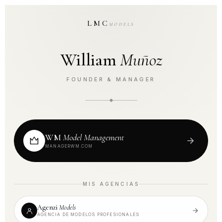
LMC
MODELS
William
Muñoz
FOUNDER & MANAGER
WM
Model Management
MANAGERWM.COM
MIS AGENCIAS
Agenzi
Models
AGENCIA DE MODELOS PROFESIONALES